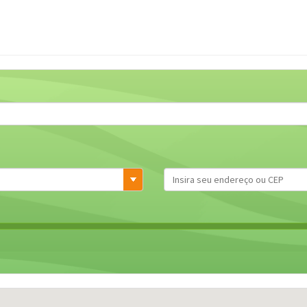
co
Finalizar compra
Lista de Médicos
Material do Representante
nel do Representante
Planos
Recuperar Senha
– Painel do Representante
Tabela de Descontos
UM
Validação