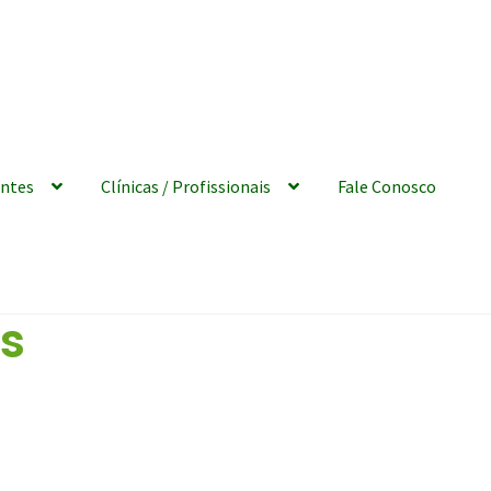
ntes
Clínicas / Profissionais
Fale Conosco
os
MS – Termos e condiçoes de uso
Cadastrar Clínica
Carrinho
 condições
Contrato de adesão – Termos e condições
 e condições
Cookie Policy
Entrar – Painel da Clínica