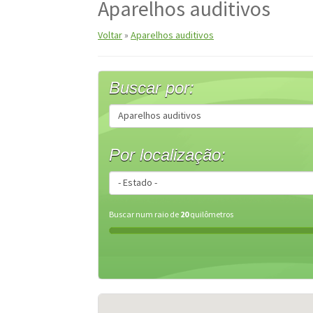
Aparelhos auditivos
Entrar – Painel do Representante
Fale Conos
Voltar
»
Aparelhos auditivos
Minha Conta
PagSeguro
Painel da Clínica
Pai
Buscar por:
Registrar-se – Painel da Clínica
Registrar-se 
Por localização:
Buscar num raio de
20
quilômetros